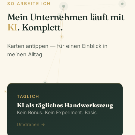
SO ARBEITE ICH
Mein Unternehmen läuft mit
KI
. Komplett.
Karten antippen — für einen Einblick in
meinen Alltag.
TÄGLICH
TÄGLICH
KI als tägliches Handwerkszeug
Präsentationen & Dokumente
Kein Bonus. Kein Experiment. Basis.
Recherche, Strategien, Konzepte
Videos erstellen, schneiden & editieren
Umdrehen →
Bildgenerierung & Design-Unterstützung
Social-Media-Content planen & texten