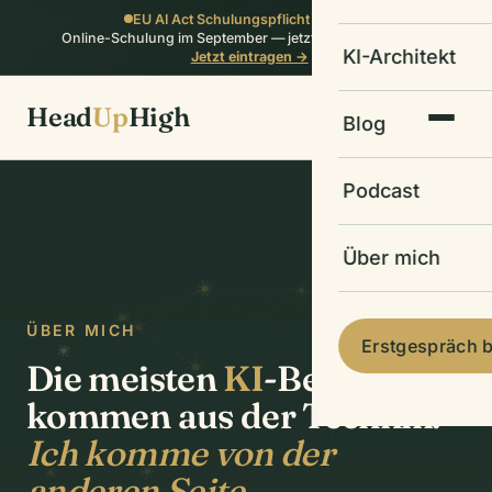
EU AI Act Schulungspflicht erfüllen:
Online-Schulung im September — jetzt auf die Warteliste
KI-Architekt
Jetzt eintragen →
Head
Up
High
Blog
Podcast
Über mich
ÜBER MICH
Erstgespräch 
Die meisten
KI
-Berater
kommen aus der Technik.
Ich komme von der
anderen Seite.