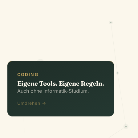
Das ist keine Zukunft. Das ist meine Gegenwart.
CODING
CODING
Eigene Tools. Eigene Regeln.
Erst habe ich mir im Sommer versucht, Coding
Auch ohne Informatik-Studium.
beizubringen. Heute mache ich es mit Vibe-
Coding. Idee rein, Werkzeug raus —
Umdrehen →
Assistenten und Tools, die zu meinen
Prozessen passen.
Ich zeige meinen Kunden, dass das auch sie können.