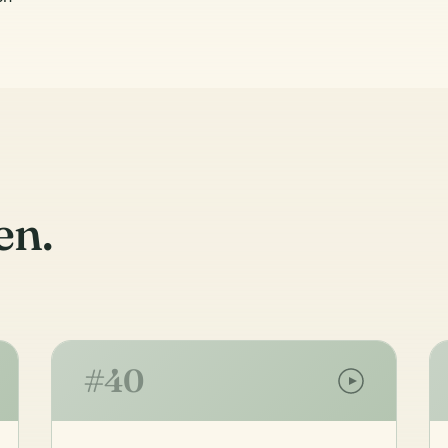
en.
#40