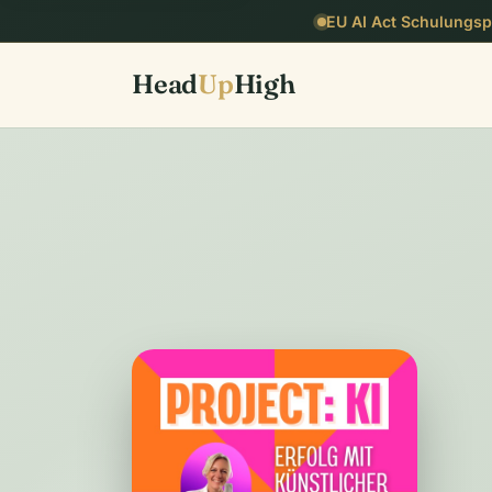
EU AI Act Schulungspf
Head
Up
High