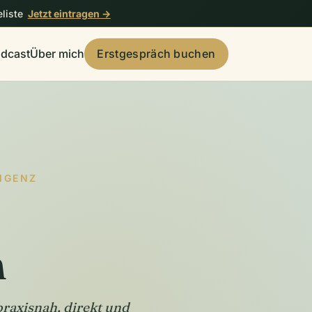
liste
Jetzt eintragen →
dcast
Über mich
Erstgespräch buchen
LIGENZ
n
raxisnah, direkt und