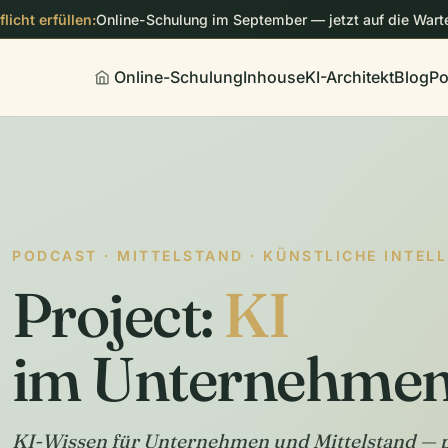
licht erfüllen:
Online-Schulung im September — jetzt auf die Warte
Online-Schulung
Inhouse
KI-Architekt
Blog
Po
PODCAST · MITTELSTAND · KÜNSTLICHE INTEL
Project:
KI
im Unternehme
KI-Wissen für Unternehmen und Mittelstand — p