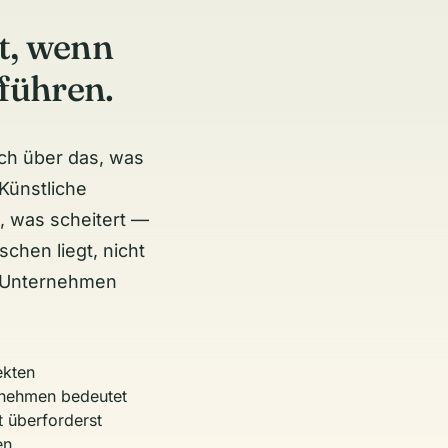
t, wenn
führen.
sch über das, was
Künstliche
t, was scheitert —
hen liegt, nicht
n Unternehmen
ekten
rnehmen bedeutet
t überforderst
en