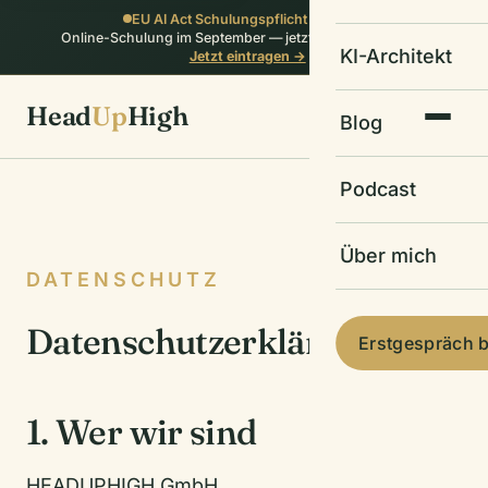
EU AI Act Schulungspflicht erfüllen:
Online-Schulung im September — jetzt auf die Warteliste
KI-Architekt
Jetzt eintragen →
Head
Up
High
Blog
Podcast
Über mich
DATENSCHUTZ
Datenschutzerklärung
Erstgespräch 
1. Wer wir sind
HEADUPHIGH GmbH