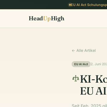
EU AI Act Schulungspf
Head
Up
High
← Alle Artikel
2. Juni 20
EU AI Act
KI-Ko
EU AI
Seit Feb. 2025 gil