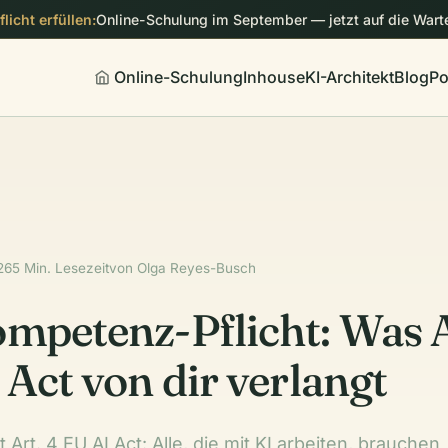
licht erfüllen:
Online-Schulung im September — jetzt auf die Warte
Online-Schulung
Inhouse
KI-Architekt
Blog
Po
26
5 Min. Lesezeit
von Olga Reyes-Busch
mpetenz-Pflicht: Was A
 Act von dir verlangt
t Art. 4 EU AI Act: Alle, die mit KI arbeiten, brauchen