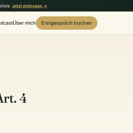
liste
Jetzt eintragen →
dcast
Über mich
Erstgespräch buchen
rt. 4