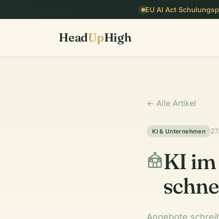
EU AI Act Schulungspf
Head
Up
High
← Alle Artikel
27
KI & Unternehmen
KI im
schne
Angebote schreib