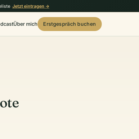
liste
Jetzt eintragen →
dcast
Über mich
Erstgespräch buchen
ote