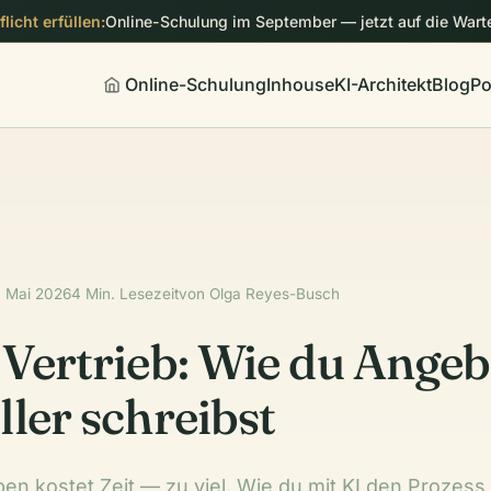
licht erfüllen:
Online-Schulung im September — jetzt auf die Warte
Online-Schulung
Inhouse
KI-Architekt
Blog
Po
. Mai 2026
4 Min. Lesezeit
von Olga Reyes-Busch
 Vertrieb: Wie du Angeb
ller schreibst
en kostet Zeit — zu viel. Wie du mit KI den Prozess