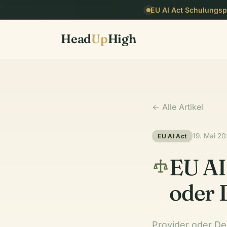
EU AI Act Schulungspf
Head
Up
High
← Alle Artikel
19. Mai 20
EU AI Act
EU AI
oder 
Provider oder Dep