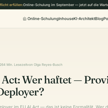
licht erfüllen:
Online-Schulung im September — jetzt auf die Warte
Online-Schulung
Inhouse
KI-Architekt
Blog
Po
26
4 Min. Lesezeit
von Olga Reyes-Busch
 Act: Wer haftet — Prov
Deployer?
loyer im EU AI Act — das ist keine Formalität. Wer d