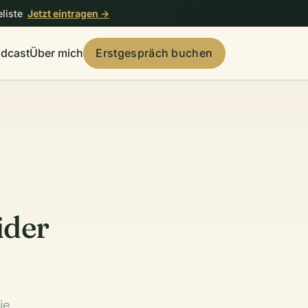
liste
Jetzt eintragen →
dcast
Über mich
Erstgespräch buchen
ider
ie