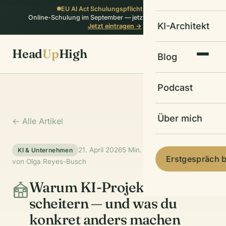
EU AI Act Schulungspflicht erfüllen:
Online-Schulung im September — jetzt auf die Warteliste
KI-Architekt
Jetzt eintragen →
Head
Up
High
Blog
Podcast
Über mich
← Alle Artikel
21. April 2026
5 Min. Lesezeit
KI & Unternehmen
Erstgespräch 
von Olga Reyes-Busch
Warum KI-Projekte
scheitern — und was du
konkret anders machen