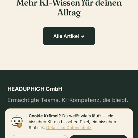
Mehr KI-Wissen für deinen
Alltag
Alle Artikel →
HEADUPHIGH GmbH
Ermächtigte Teams. KI-Kompetenz, die bleibt.
Cookie Krümel?
Du weißt wie's läuft — ein
bisschen KI, ein bisschen Pixel, ein bisschen
Online-Schulung buchen
Blog
Podcast
FAQ
Statistik.
Details im Datenschutz
.
Glossar
Kontakt
Impressum
Datenschutz